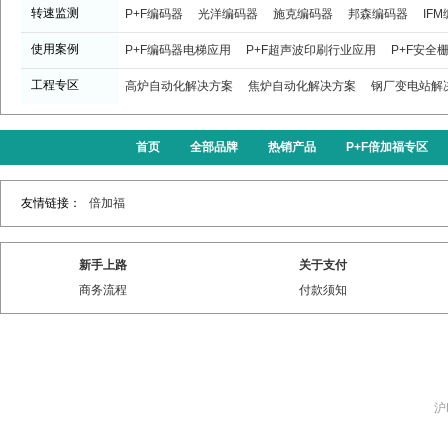
转速监测
P+F编码器
光洋编码器
施克编码器
邦森编码器
IF
使用案例
P+F编码器电梯应用
P+F超声波印刷行业应用
P+F安全
工程专区
高炉自动化解决方案
焦炉自动化解决方案
钢厂变电站解
首页
全部品牌
热销产品
P+F倍加福专区
友情链接：
倍加福
新手上路
关于支付
商务流程
付款须知
沪