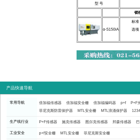
型 号
锁
标准 
α-S150iA
选项 
产品快速导航
常用导航
倍加福传感器
倍加福安全栅
倍加福编码器
p+f
P+
菲尼克斯防雷保护器
MTL安全栅
MTL浪涌保护器
123
生产线行业
P+F传感器
施克传感器
图尔克传感器
邦森传感器
巴
工业安全
p+f安全栅
MTL安全栅
菲尼克斯安全栅