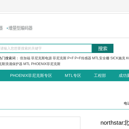
热门搜索词：
倍加福
菲尼克斯电源
菲尼克斯
P+F
P+F传感器
MTL安全栅
SICK施克
K
克斯浪涌保护器
MTL
PHOENIX菲尼克斯
PHOENIX菲尼克斯专区
MTL专区
工程部
成功
电话
northst