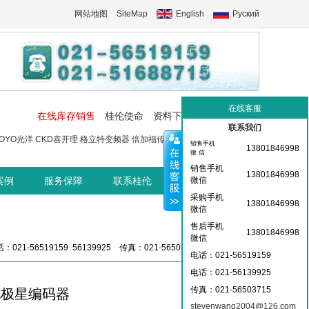
网站地图
SiteMap
English
Руский
在线客服
在线库存销售
桂伦使命
资料下载
工控交流中心
联系我们
OYO光洋
CKD喜开理
格立特变频器
倍加福传感器
菲尼克斯端子
菲尼
销售手机
13801846998
微 信
销售手机
13801846998
案例
服务保障
联系桂伦
桂伦资讯中心
微信
采购手机
13801846998
微信
售后手机
13801846998
微信
：021-56519159 56139925 传真：021-56503715 36359826
电话：021-56519159
电话：021-
56139925
传真：021-56503715
ar北极星编码器
stevenwang2004@126.com