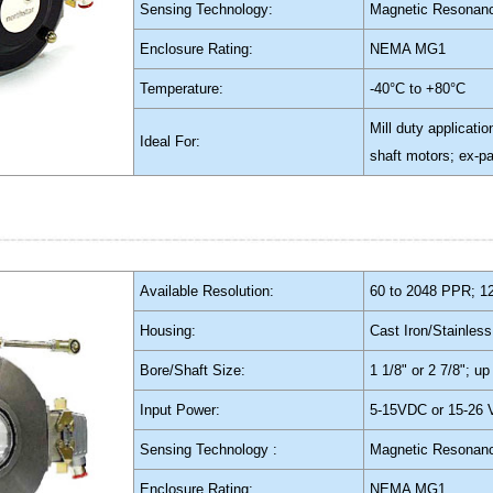
Sensing Technology:
Magnetic Resonan
Enclosure Rating:
NEMA MG1
Temperature:
-40°C to +80°C
Mill duty applicati
Ideal For:
shaft motors; ex-pa
Available Resolution:
60 to 2048 PPR; 1
Housing:
Cast Iron/Stainless
Bore/Shaft Size:
1 1/8" or 2 7/8"; up
Input Power:
5-15VDC or 15-26
Sensing Technology :
Magnetic Resonan
Enclosure Rating:
NEMA MG1