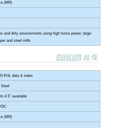
ce (MR)
ons and dirty environments using high horse power, large-
per and steel mills
20 KHz data & index
 Steel
 to 4.5" available
 VDC
ce (MR)