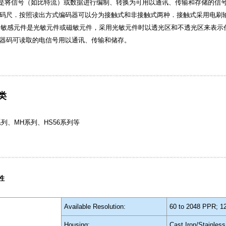
r）是将信号（如比特流）或数据进行编制、转换为可用以通讯、传输和存储的信
码尺．按照读出方式编码器可以分为接触式和非接触式两种．接触式采用电刷输
受敏感元件是光敏元件或磁敏元件，采用光敏元件时以透光区和不透光区来表示代码的状
器码可读取的电信号用以通讯、传输和储存。
类
系列、MH系列、HS56系列等
性
Available Resolution:
60 to 2048 PPR; 1
Housing:
Cast Iron/Stainless