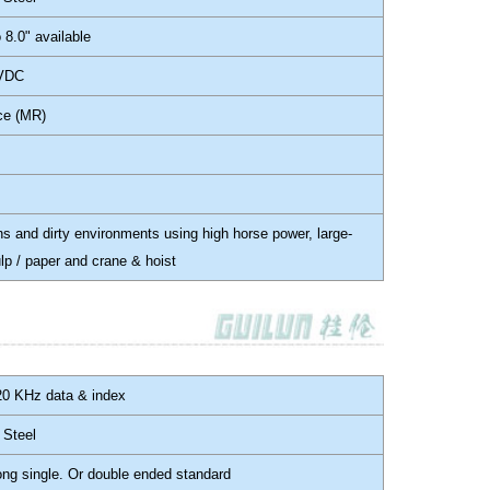
o 8.0" available
 VDC
ce (MR)
ons and dirty environments using high horse power, large-
lp / paper and crane & hoist
20 KHz data & index
 Steel
long single. Or double ended standard