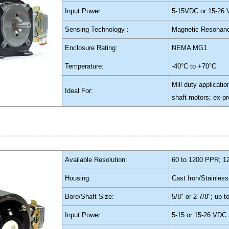
Input Power:
5-15VDC or 15-26
Sensing Technology :
Magnetic Resonan
Enclosure Rating:
NEMA MG1
Temperature:
-40°C to +70°C
Mill duty applicati
Ideal For:
shaft motors; ex-p
Available Resolution:
60 to 1200 PPR; 1
Housing:
Cast Iron/Stainless
Bore/Shaft Size:
5/8" or 2 7/8"; up t
Input Power:
5-15 or 15-26 VDC