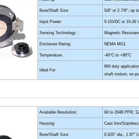
Bore/Shaft Size:
5/8" or 2 7/8"; up t
Input Power:
5-15VDC or 15-26
Sensing Technology :
Magnetic Resonan
Enclosure Rating:
NEMA MG1
Temperature:
-40°C to +80°C
Mill duty applicati
Ideal For:
shaft motors; ex-pu
Available Resolution:
60 to 2048 PPR; 1
Housing:
Cast Iron/Stainless
Bore/Shaft Size:
0.625" dia., 1.87" 