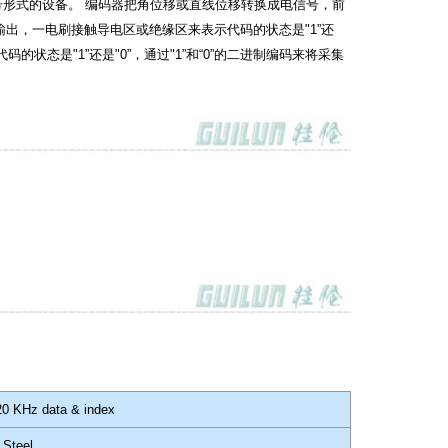
号形式的设备。 编码器把角位移或直线位移转换成电信号，前
出，一电刷接触导电区或绝缘区来表示代码的状态是"1”还
态是"1”还是"0”，通过"1”和“0”的二进制编码来将采集
20 KHz data & index
 Steel