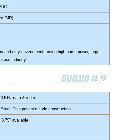
 VDC
ce (MR)
ons and dirty environments using high horse power, large-
rocess industry
20 KHz data & index
 Steel; Thin pancake style construction
o 3.75" available