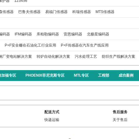
保护器
123456
森传感器
巴鲁夫传感器
易福门传感器
科瑞传感器
MTS传感器
编码器
IFM编码器
库柏勒编码器
雷恩编码器
北极星编码器
P+F安全栅在石油化工行业应用
P+F传感器在汽车生产线应用
钢厂变电站解决方案
转炉自动化解决方案
污水处理工艺
纺织生产线解决方案
F倍加福专区
PHOENIX菲尼克斯专区
MTL专区
工程部
成功案例
配送方式
售后服务
快递运输
关于售后