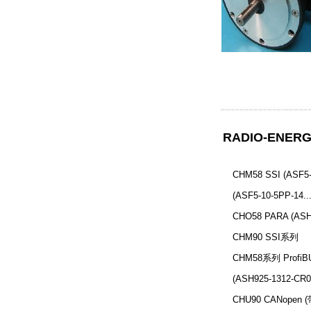
RADIO-ENE
CHM58 SSI (ASF5-1
(ASF5-10-5PP-14.
CHO58 PARA (ASH
CHM90 SSI系列
CHM58系列 Profi
(ASH925-1312-CR
CHU90 CANopen 