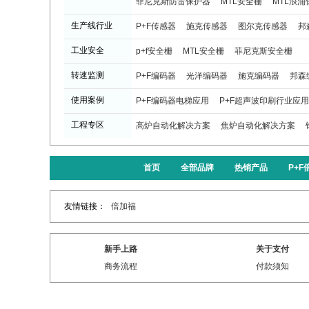
菲尼克斯防雷保护器
MTL安全栅
MTL浪涌
生产线行业
P+F传感器
施克传感器
图尔克传感器
邦
工业安全
p+f安全栅
MTL安全栅
菲尼克斯安全栅
转速监测
P+F编码器
光洋编码器
施克编码器
邦森
使用案例
P+F编码器电梯应用
P+F超声波印刷行业应用
工程专区
高炉自动化解决方案
焦炉自动化解决方案
首页
全部品牌
热销产品
P+
友情链接：
倍加福
新手上路
关于支付
商务流程
付款须知