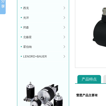
西克
光洋
邦森
北极星
霍伯纳
LENORD+BAUER
产品特点
雷恩产品主要有