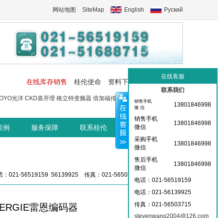
网站地图
SiteMap
English
Руский
在线客服
在线库存销售
桂伦使命
资料下载
工控交流中心
联系我们
OYO光洋
CKD喜开理
格立特变频器
倍加福传感器
菲尼克斯端子
菲尼
销售手机
13801846998
微 信
销售手机
13801846998
案例
服务保障
联系桂伦
桂伦资讯中心
微信
采购手机
13801846998
微信
售后手机
13801846998
微信
：021-56519159 56139925 传真：021-56503715 36359826
电话：021-56519159
电话：021-
56139925
传真：021-56503715
ENERGIE雷恩编码器
stevenwang2004@126.com