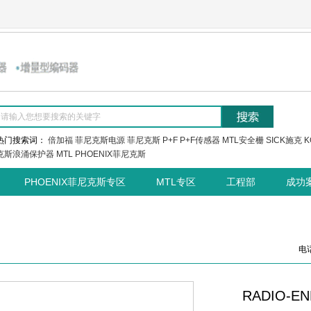
热门搜索词：
倍加福
菲尼克斯电源
菲尼克斯
P+F
P+F传感器
MTL安全栅
SICK施克
K
克斯浪涌保护器
MTL
PHOENIX菲尼克斯
PHOENIX菲尼克斯专区
MTL专区
工程部
成功
电话
RADIO-