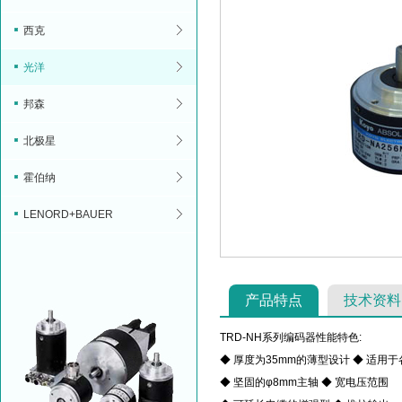
西克
光洋
邦森
北极星
霍伯纳
LENORD+BAUER
产品特点
技术资料
TRD-NH系列编码器性能特色:
◆
厚度为35mm的薄型设计
◆
适用于
◆
坚固的φ8mm主轴
◆
宽电压范围