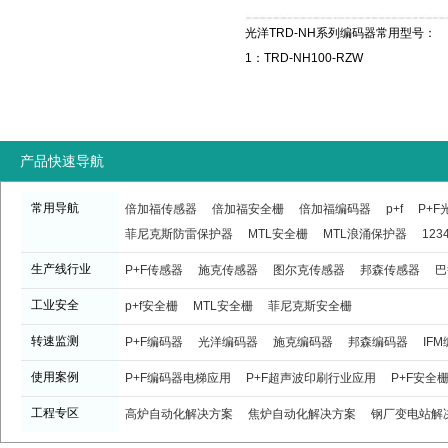
光洋TRD-NH系列编码器常用型号：
1：
TRD-NH100-RZW
产品快速导航
常用导航
倍加福传感器
倍加福安全栅
倍加福编码器
p+f
P+
菲尼克斯防雷保护器
MTL安全栅
MTL浪涌保护器
123
生产线行业
P+F传感器
施克传感器
图尔克传感器
邦森传感器
巴
工业安全
p+f安全栅
MTL安全栅
菲尼克斯安全栅
转速监测
P+F编码器
光洋编码器
施克编码器
邦森编码器
IF
使用案例
P+F编码器电梯应用
P+F超声波印刷行业应用
P+F安全
工程专区
高炉自动化解决方案
焦炉自动化解决方案
钢厂变电站解