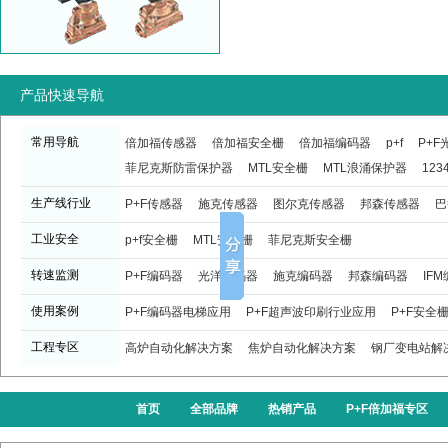
产品快速导航
常用导航
倍加福传感器
倍加福安全栅
倍加福编码器
p+f
P+
菲尼克斯防雷保护器
MTL安全栅
MTL浪涌保护器
123
生产线行业
P+F传感器
施克传感器
图尔克传感器
邦森传感器
巴
工业安全
p+f安全栅
MTL安全栅
菲尼克斯安全栅
转速监测
P+F编码器
光洋编码器
施克编码器
邦森编码器
IF
使用案例
P+F编码器电梯应用
P+F超声波印刷行业应用
P+F安全
工程专区
高炉自动化解决方案
焦炉自动化解决方案
钢厂变电站解
首页
全部品牌
热销产品
P+F倍加福专区