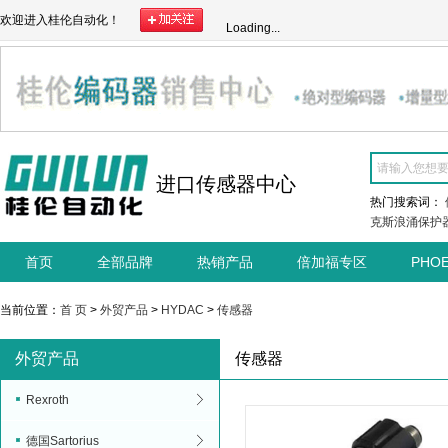
欢迎进入桂伦自动化！
Loading...
进口传感器中心
热门搜索词：
克斯浪涌保护
首页
全部品牌
热销产品
倍加福专区
PHO
当前位置：
首 页
>
外贸产品
>
HYDAC
>
传感器
外贸产品
传感器
Rexroth
德国Sartorius