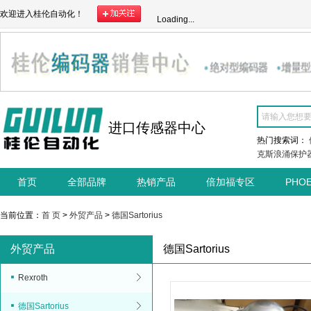
欢迎进入桂伦自动化！
Loading...
进口传感器中心
热门搜索词：
克斯浪涌保护
首页
全部品牌
热销产品
倍加福专区
PHO
当前位置：
首 页
>
外贸产品
>
德国Sartorius
外贸产品
德国Sartorius
Rexroth
德国Sartorius