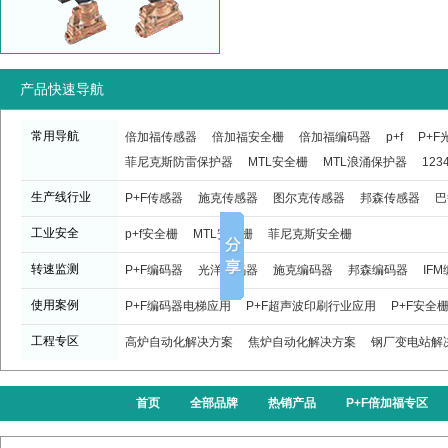
产品快速导航
常用导航
倍加福传感器
倍加福安全栅
倍加福编码器
p+f
P+
菲尼克斯防雷保护器
MTL安全栅
MTL浪涌保护器
123
生产线行业
P+F传感器
施克传感器
图尔克传感器
邦森传感器
巴
工业安全
p+f安全栅
MTL安全栅
菲尼克斯安全栅
转速监测
P+F编码器
光洋编码器
施克编码器
邦森编码器
IF
使用案例
P+F编码器电梯应用
P+F超声波印刷行业应用
P+F安全
工程专区
高炉自动化解决方案
焦炉自动化解决方案
钢厂变电站解
首页
全部品牌
热销产品
P+F倍加福专区