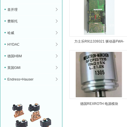
喜开理
费斯托
哈威
力士乐R911339321 驱动器FWA-
HYDAC
INDRV*-MPB-18VRS-D5-1-NNN-
德国HBM
NN
英国GMI
Endress+Hauser
德国REXROTH 电源模块
R911297424