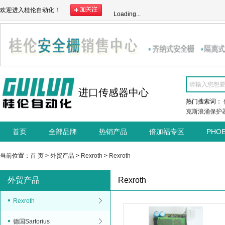
欢迎进入桂伦自动化！
Loading...
进口传感器中心
热门搜索词：
克斯浪涌保护
首页
全部品牌
热销产品
倍加福专区
PHO
当前位置：
首 页
>
外贸产品
>
Rexroth
>
Rexroth
外贸产品
Rexroth
Rexroth
德国Sartorius