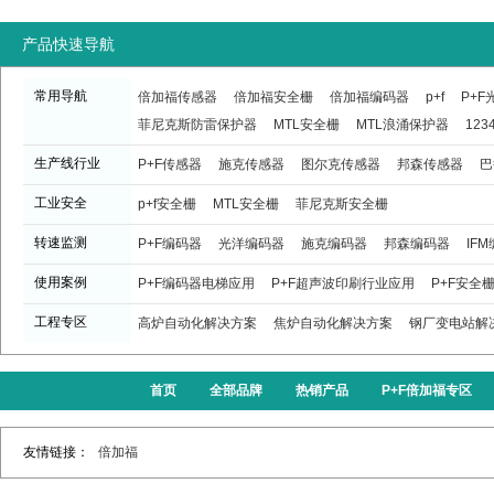
产品快速导航
常用导航
倍加福传感器
倍加福安全栅
倍加福编码器
p+f
P+
菲尼克斯防雷保护器
MTL安全栅
MTL浪涌保护器
123
生产线行业
P+F传感器
施克传感器
图尔克传感器
邦森传感器
巴
工业安全
p+f安全栅
MTL安全栅
菲尼克斯安全栅
转速监测
P+F编码器
光洋编码器
施克编码器
邦森编码器
IF
使用案例
P+F编码器电梯应用
P+F超声波印刷行业应用
P+F安全
工程专区
高炉自动化解决方案
焦炉自动化解决方案
钢厂变电站解
首页
全部品牌
热销产品
P+F倍加福专区
友情链接：
倍加福