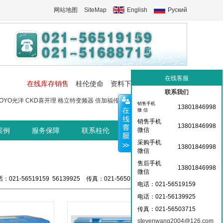
网站地图
SiteMap
English
Руский
在线客服
在线库存销售
桂伦使命
资料下载
工控交流中心
联系我们
OYO光洋
CKD喜开理
格立特变频器
倍加福传感器
菲尼克斯端子
菲尼
销售手机
13801846998
微 信
销售手机
13801846998
案例
服务保障
联系桂伦
桂伦资讯中心
微信
采购手机
13801846998
微信
售后手机
13801846998
微信
：021-56519159 56139925 传真：021-56503715 36359826
电话：021-56519159
电话：021-
56139925
传真：021-56503715
stevenwang2004@126.com