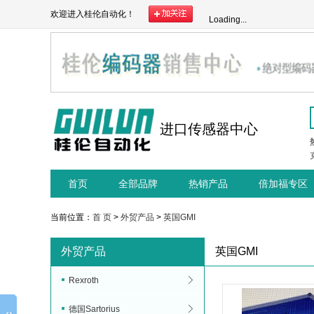
欢迎进入桂伦自动化！
Loading...
进口传感器中心
首页
全部品牌
热销产品
倍加福专区
当前位置：
首 页
>
外贸产品
>
英国GMI
外贸产品
英国GMI
Rexroth
德国Sartorius