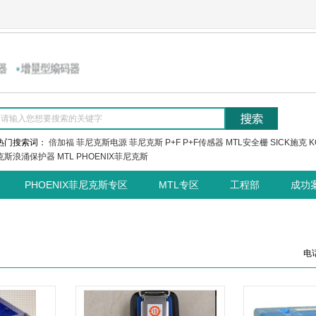
热门搜索词：
倍加福
菲尼克斯电源
菲尼克斯
P+F
P+F传感器
MTL安全栅
SICK施克
K
克斯浪涌保护器
MTL
PHOENIX菲尼克斯
PHOENIX菲尼克斯专区
MTL专区
工程部
成功
电话