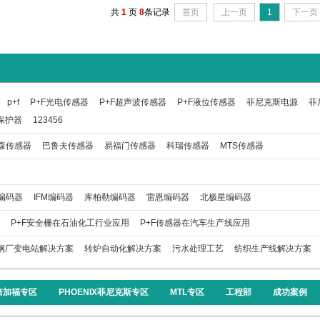
共
1
页
8
条记录
首页
上一页
1
下一页
p+f
P+F光电传感器
P+F超声波传感器
P+F液位传感器
菲尼克斯电源
菲
保护器
123456
森传感器
巴鲁夫传感器
易福门传感器
科瑞传感器
MTS传感器
编码器
IFM编码器
库柏勒编码器
雷恩编码器
北极星编码器
P+F安全栅在石油化工行业应用
P+F传感器在汽车生产线应用
钢厂变电站解决方案
转炉自动化解决方案
污水处理工艺
纺织生产线解决方案
F倍加福专区
PHOENIX菲尼克斯专区
MTL专区
工程部
成功案例