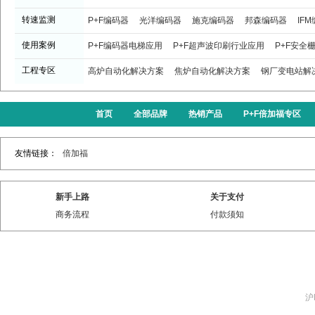
转速监测
P+F编码器
光洋编码器
施克编码器
邦森编码器
IF
使用案例
P+F编码器电梯应用
P+F超声波印刷行业应用
P+F安全
工程专区
高炉自动化解决方案
焦炉自动化解决方案
钢厂变电站解
首页
全部品牌
热销产品
P+F倍加福专区
友情链接：
倍加福
新手上路
关于支付
商务流程
付款须知
沪