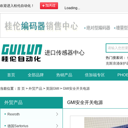
欢迎进入桂伦自动化！
Loading...
进口传感器中心
热门搜索词：
克斯浪涌保护
首页
全部品牌
热销产品
倍加福专区
PHO
当前位置：
首 页
>
外贸产品
>
英国GMI
>
GMI安全开关电源
外贸产品
GMI安全开关电源
Rexroth
德国Sartorius