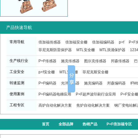
产品快速导航
常用导航
倍加福传感器
倍加福安全栅
倍加福编码器
p+f
P+
菲尼克斯防雷保护器
MTL安全栅
MTL浪涌保护器
123
生产线行业
P+F传感器
施克传感器
图尔克传感器
邦森传感器
巴
工业安全
p+f安全栅
MTL安全栅
菲尼克斯安全栅
转速监测
P+F编码器
光洋编码器
施克编码器
邦森编码器
IF
使用案例
P+F编码器电梯应用
P+F超声波印刷行业应用
P+F安全
工程专区
高炉自动化解决方案
焦炉自动化解决方案
钢厂变电站解
首页
全部品牌
热销产品
P+F倍加福专区