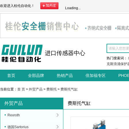
欢迎进入桂伦自动化！
Loading...
进口传感器中心
热门搜索词：
克斯浪涌保护
首页
全部品牌
热销产品
倍加福专区
PHO
当前位置：
首 页
>
外贸产品
>
费斯托
>
费斯托气缸
外贸产品
费斯托气缸
Rexroth
德国Sartorius