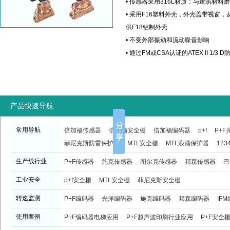
• 传感器采用316L材质：与建筑材料
• 采用F16塑料外壳，外壳盖带视窗
供F18铝制外壳
• 不受外部振动和流动噪音影响
• 通过FM或CSA认证的ATEX II 1/3 
产品快速导航
常用导航
倍加福传感器
倍加福安全栅
倍加福编码器
p+f
P+
菲尼克斯防雷保护器
MTL安全栅
MTL浪涌保护器
123
生产线行业
P+F传感器
施克传感器
图尔克传感器
邦森传感器
巴
工业安全
p+f安全栅
MTL安全栅
菲尼克斯安全栅
转速监测
P+F编码器
光洋编码器
施克编码器
邦森编码器
IF
使用案例
P+F编码器电梯应用
P+F超声波印刷行业应用
P+F安全