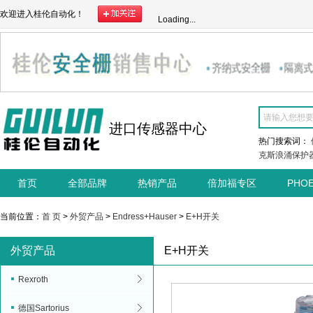
欢迎进入桂伦自动化！
Loading...
进口传感器中心
热门搜索词：
克斯浪涌保护
首页
全部品牌
热销产品
倍加福专区
PHO
当前位置：
首 页
>
外贸产品
>
Endress+Hauser
>
E+H开关
外贸产品
E+H开关
Rexroth
德国Sartorius