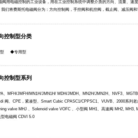
阀用电磁控制的工业设备，用在工业控制系统中调整介质的方向、流量、速度
：我们将费斯托电磁阀分为：方向控制阀，手控阀和机控阀，截止阀、减压阀和
向控制型分类
型 ◆专用型
向控制型系列
MFH/JMFH/MN1H/JMN1H/ MDH/JMDH、MN2H/JMN2H、NVF3、MGTBH
 阀、CPE，紧凑型、Smart Cubic CPASC1/CPPSC1、VUVB、2000
ng valve MHJ 、Solenoid valve VOFC 、小型阀 MH1、高速阀 MH2, MH3
阀 CDVI 5.0