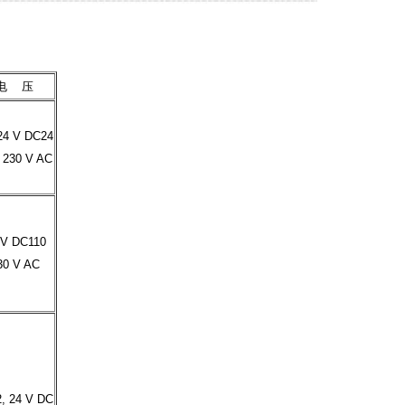
电 压
24 V DC24
, 230 V AC
 V DC110
30 V AC
2, 24 V DC