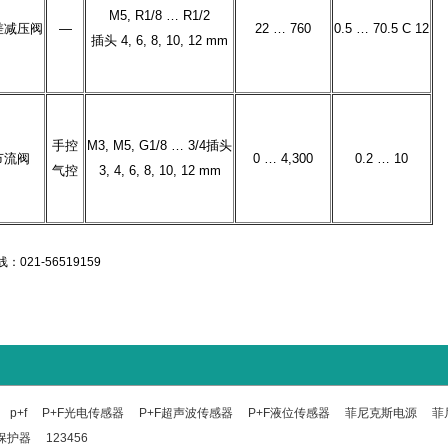
M5, R1/8 … R1/2
差减压阀
—
22 … 760
0.5 … 70.5 C 12
插头 4, 6, 8, 10, 12 mm
手控
M3, M5, G1/8 … 3/4插头
节流阀
0 … 4,300
0.2 … 10
气控
3, 4, 6, 8, 10, 12 mm
p+f
P+F光电传感器
P+F超声波传感器
P+F液位传感器
菲尼克斯电源
菲
保护器
123456