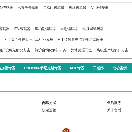
森传感器
巴鲁夫传感器
易福门传感器
科瑞传感器
MTS传感器
编码器
IFM编码器
库柏勒编码器
雷恩编码器
北极星编码器
P+F安全栅在石油化工行业应用
P+F传感器在汽车生产线应用
钢厂变电站解决方案
转炉自动化解决方案
污水处理工艺
纺织生产线解决方案
F倍加福专区
PHOENIX菲尼克斯专区
MTL专区
工程部
成功案例
配送方式
售后服务
快递运输
关于售后