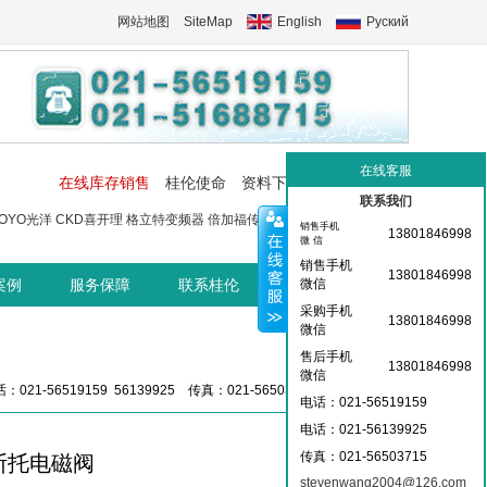
网站地图
SiteMap
English
Руский
在线客服
在线库存销售
桂伦使命
资料下载
工控交流中心
联系我们
OYO光洋
CKD喜开理
格立特变频器
倍加福传感器
菲尼克斯端子
菲尼
销售手机
13801846998
微 信
销售手机
13801846998
案例
服务保障
联系桂伦
桂伦资讯中心
微信
采购手机
13801846998
微信
售后手机
13801846998
微信
：021-56519159 56139925 传真：021-56503715 36359826
电话：021-56519159
电话：021-
56139925
传真：021-56503715
费斯托电磁阀
stevenwang2004@126.com