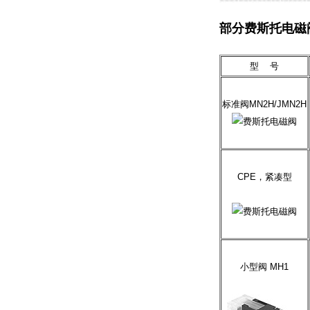
部分费斯托电磁
型 号
标准阀MN2H/JMN2H
CPE，紧凑型
小型阀 MH1