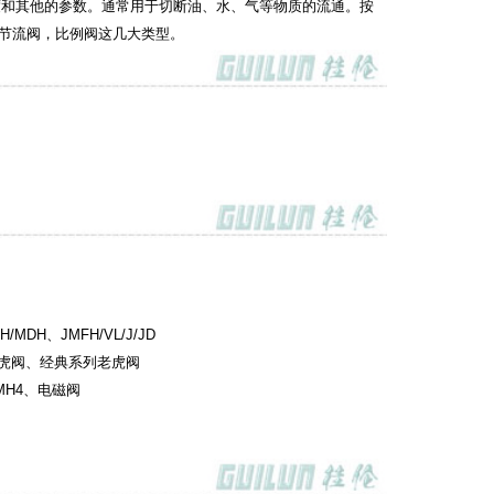
和其他的参数。通常用于切断油、水、气等物质的流通。按
节流阀，比例阀这几大类型。
/MDH、JMFH/VL/J/JD
系列老虎阀、经典系列老虎阀
, MH4、电磁阀