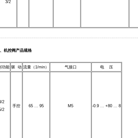
3/2
、机控阀
产品规格
制功能
驱 动
流量（1/min）
气接口
电 压
3/2
手控
65 … 95
M5
-0.9 … +80 … 8
5/2