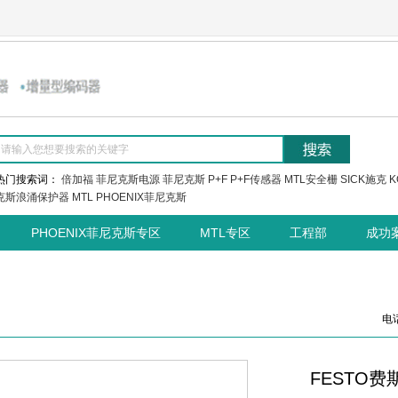
热门搜索词：
倍加福
菲尼克斯电源
菲尼克斯
P+F
P+F传感器
MTL安全栅
SICK施克
K
克斯浪涌保护器
MTL
PHOENIX菲尼克斯
PHOENIX菲尼克斯专区
MTL专区
工程部
成功
电话
FESTO