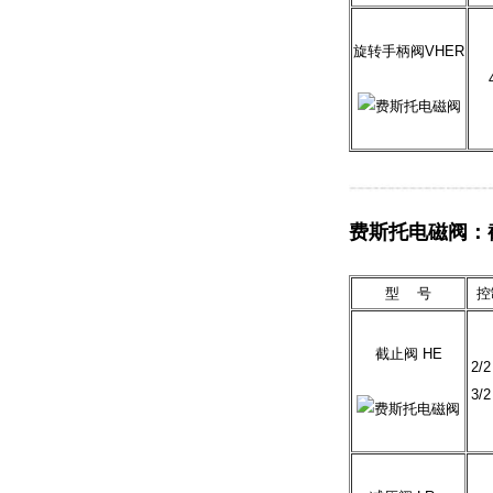
旋转手柄阀VHER
费斯托电磁阀：
型 号
控
截止阀 HE
2/
3/