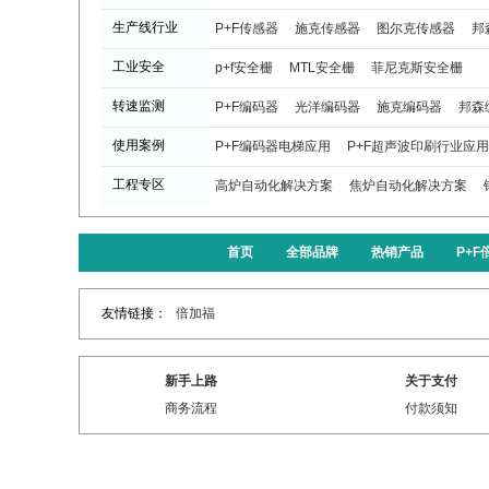
生产线行业
P+F传感器
施克传感器
图尔克传感器
邦
工业安全
p+f安全栅
MTL安全栅
菲尼克斯安全栅
转速监测
P+F编码器
光洋编码器
施克编码器
邦森
使用案例
P+F编码器电梯应用
P+F超声波印刷行业应用
工程专区
高炉自动化解决方案
焦炉自动化解决方案
首页
全部品牌
热销产品
P+
友情链接：
倍加福
新手上路
关于支付
商务流程
付款须知