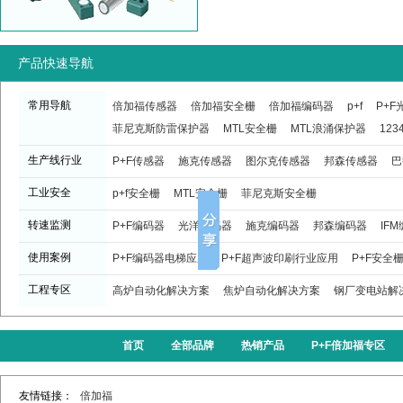
产品快速导航
常用导航
倍加福传感器
倍加福安全栅
倍加福编码器
p+f
P+
菲尼克斯防雷保护器
MTL安全栅
MTL浪涌保护器
123
生产线行业
P+F传感器
施克传感器
图尔克传感器
邦森传感器
巴
工业安全
p+f安全栅
MTL安全栅
菲尼克斯安全栅
转速监测
P+F编码器
光洋编码器
施克编码器
邦森编码器
IF
使用案例
P+F编码器电梯应用
P+F超声波印刷行业应用
P+F安全
工程专区
高炉自动化解决方案
焦炉自动化解决方案
钢厂变电站解
首页
全部品牌
热销产品
P+F倍加福专区
友情链接：
倍加福