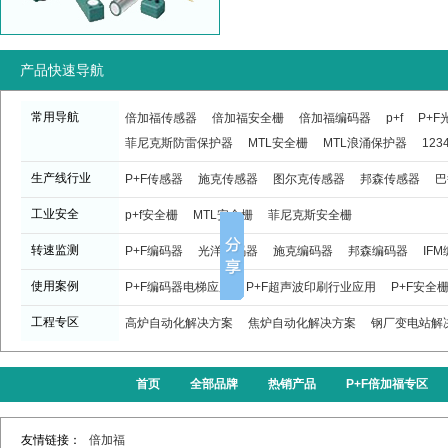
产品快速导航
常用导航
倍加福传感器
倍加福安全栅
倍加福编码器
p+f
P+
菲尼克斯防雷保护器
MTL安全栅
MTL浪涌保护器
123
生产线行业
P+F传感器
施克传感器
图尔克传感器
邦森传感器
巴
工业安全
p+f安全栅
MTL安全栅
菲尼克斯安全栅
转速监测
P+F编码器
光洋编码器
施克编码器
邦森编码器
IF
使用案例
P+F编码器电梯应用
P+F超声波印刷行业应用
P+F安全
工程专区
高炉自动化解决方案
焦炉自动化解决方案
钢厂变电站解
首页
全部品牌
热销产品
P+F倍加福专区
友情链接：
倍加福