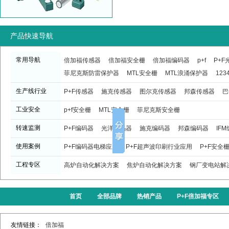
产品快速导航
常用导航
倍加福传感器
倍加福安全栅
倍加福编码器
p+f
P+
菲尼克斯防雷保护器
MTL安全栅
MTL浪涌保护器
123
生产线行业
P+F传感器
施克传感器
图尔克传感器
邦森传感器
巴
工业安全
p+f安全栅
MTL安全栅
菲尼克斯安全栅
转速监测
P+F编码器
光洋编码器
施克编码器
邦森编码器
IF
使用案例
P+F编码器电梯应用
P+F超声波印刷行业应用
P+F安全
工程专区
高炉自动化解决方案
焦炉自动化解决方案
钢厂变电站解
首页
全部品牌
热销产品
P+F倍加福专区
友情链接：
倍加福