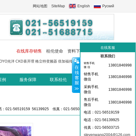
网站地图
SiteMap
English
Руский
在线客服
在线库存销售
桂伦使命
资料下载
工控交流中心
联系我们
OYO光洋
CKD喜开理
格立特变频器
倍加福传感器
菲尼克斯端子
菲尼
销售手机
13801846998
微 信
销售手机
13801846998
案例
服务保障
联系桂伦
桂伦资讯中心
微信
采购手机
13801846998
微信
售后手机
13801846998
微信
：021-56519159 56139925 传真：021-56503715 36359826
电话：021-56519159
电话：021-
56139925
传真：021-56503715
stevenwang2004@126.com