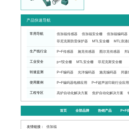
产品快速导航
常用导航
倍加福传感器
倍加福安全栅
倍加福编码器
菲尼克斯防雷保护器
MTL安全栅
MTL浪涌
生产线行业
P+F传感器
施克传感器
图尔克传感器
邦
工业安全
p+f安全栅
MTL安全栅
菲尼克斯安全栅
转速监测
P+F编码器
光洋编码器
施克编码器
邦森
使用案例
P+F编码器电梯应用
P+F超声波印刷行业应用
工程专区
高炉自动化解决方案
焦炉自动化解决方案
首页
全部品牌
热销产品
P+
友情链接：
倍加福