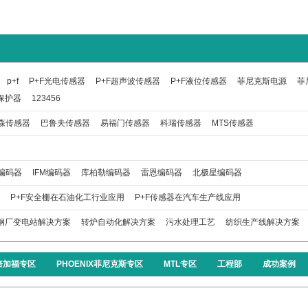
p+f
P+F光电传感器
P+F超声波传感器
P+F液位传感器
菲尼克斯电源
菲
保护器
123456
森传感器
巴鲁夫传感器
易福门传感器
科瑞传感器
MTS传感器
编码器
IFM编码器
库柏勒编码器
雷恩编码器
北极星编码器
P+F安全栅在石油化工行业应用
P+F传感器在汽车生产线应用
钢厂变电站解决方案
转炉自动化解决方案
污水处理工艺
纺织生产线解决方案
F倍加福专区
PHOENIX菲尼克斯专区
MTL专区
工程部
成功案例