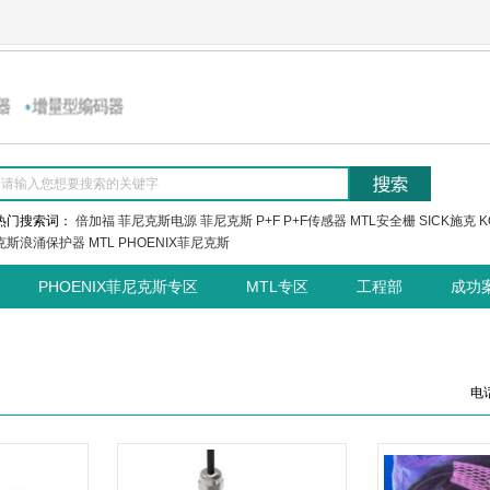
热门搜索词：
倍加福
菲尼克斯电源
菲尼克斯
P+F
P+F传感器
MTL安全栅
SICK施克
K
克斯浪涌保护器
MTL
PHOENIX菲尼克斯
PHOENIX菲尼克斯专区
MTL专区
工程部
成功
电话