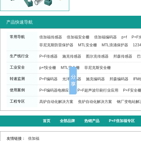
产品快速导航
常用导航
倍加福传感器
倍加福安全栅
倍加福编码器
p+f
P+
菲尼克斯防雷保护器
MTL安全栅
MTL浪涌保护器
123
生产线行业
P+F传感器
施克传感器
图尔克传感器
邦森传感器
巴
工业安全
p+f安全栅
MTL安全栅
菲尼克斯安全栅
转速监测
P+F编码器
光洋编码器
施克编码器
邦森编码器
IF
使用案例
P+F编码器电梯应用
P+F超声波印刷行业应用
P+F安全
工程专区
高炉自动化解决方案
焦炉自动化解决方案
钢厂变电站解
首页
全部品牌
热销产品
P+F倍加福专区
友情链接：
倍加福