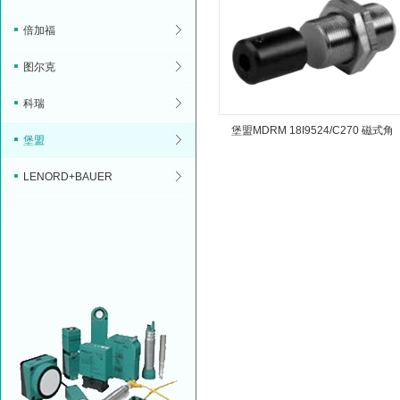
倍加福
图尔克
科瑞
堡盟MDRM 18I9524/C270 磁式角
堡盟
度传感器
LENORD+BAUER