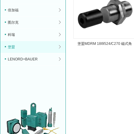
倍加福
图尔克
科瑞
堡盟MDRM 18I9524/C270 磁式角
堡盟
度传感器
LENORD+BAUER