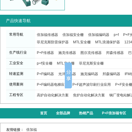
产品快速导航
常用导航
倍加福传感器
倍加福安全栅
倍加福编码器
p+f
P+
菲尼克斯防雷保护器
MTL安全栅
MTL浪涌保护器
123
生产线行业
P+F传感器
施克传感器
图尔克传感器
邦森传感器
巴
工业安全
p+f安全栅
MTL安全栅
菲尼克斯安全栅
转速监测
P+F编码器
光洋编码器
施克编码器
邦森编码器
IF
使用案例
P+F编码器电梯应用
P+F超声波印刷行业应用
P+F安全
工程专区
高炉自动化解决方案
焦炉自动化解决方案
钢厂变电站解
首页
全部品牌
热销产品
P+F倍加福专区
友情链接：
倍加福