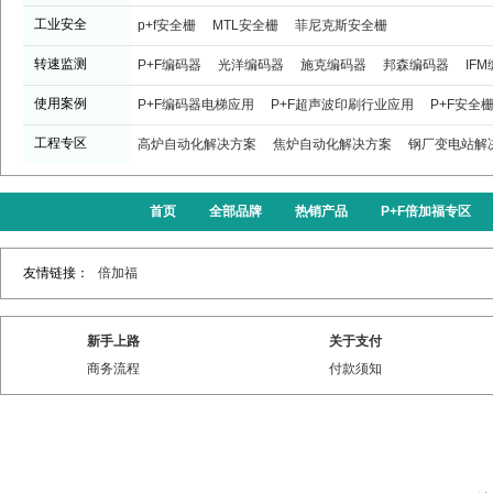
工业安全
p+f安全栅
MTL安全栅
菲尼克斯安全栅
转速监测
P+F编码器
光洋编码器
施克编码器
邦森编码器
IF
使用案例
P+F编码器电梯应用
P+F超声波印刷行业应用
P+F安全
工程专区
高炉自动化解决方案
焦炉自动化解决方案
钢厂变电站解
首页
全部品牌
热销产品
P+F倍加福专区
友情链接：
倍加福
新手上路
关于支付
商务流程
付款须知