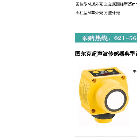
圆柱型M18外壳
全金属圆柱型25m
圆柱型M30外壳
方型外壳
图尔克超声波传感器典型
主
声
检
输
接