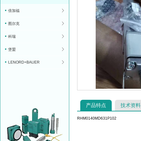
倍加福
图尔克
科瑞
堡盟
LENORD+BAUER
产品特点
技术资料
RHM0140MD631P102