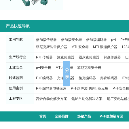
产品快速导航
常用导航
倍加福传感器
倍加福安全栅
倍加福编码器
p+f
P+
菲尼克斯防雷保护器
MTL安全栅
MTL浪涌保护器
123
生产线行业
P+F传感器
施克传感器
图尔克传感器
邦森传感器
巴
工业安全
p+f安全栅
MTL安全栅
菲尼克斯安全栅
转速监测
P+F编码器
光洋编码器
施克编码器
邦森编码器
IF
使用案例
P+F编码器电梯应用
P+F超声波印刷行业应用
P+F安全
工程专区
高炉自动化解决方案
焦炉自动化解决方案
钢厂变电站解
首页
全部品牌
热销产品
P+F倍加福专区