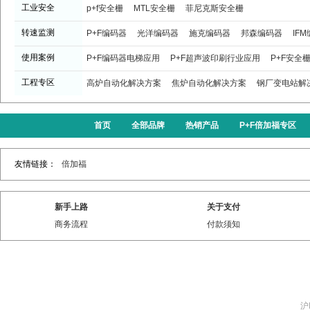
工业安全
p+f安全栅
MTL安全栅
菲尼克斯安全栅
转速监测
P+F编码器
光洋编码器
施克编码器
邦森编码器
IF
使用案例
P+F编码器电梯应用
P+F超声波印刷行业应用
P+F安全
工程专区
高炉自动化解决方案
焦炉自动化解决方案
钢厂变电站解
首页
全部品牌
热销产品
P+F倍加福专区
友情链接：
倍加福
新手上路
关于支付
商务流程
付款须知
沪